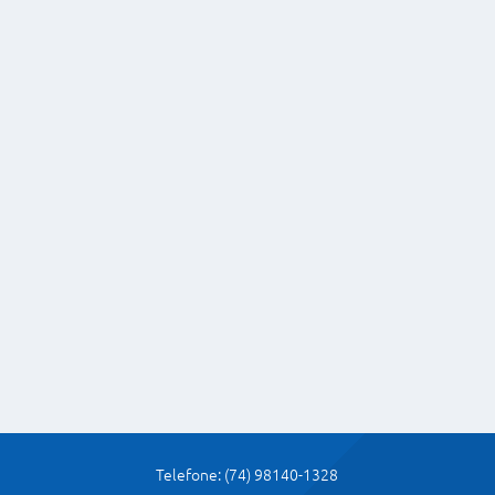
Previsão
do Tempo
Gentio do Ouro - BA
Sábado - 08/08
17°
32°
Telefone: (74) 98140-1328