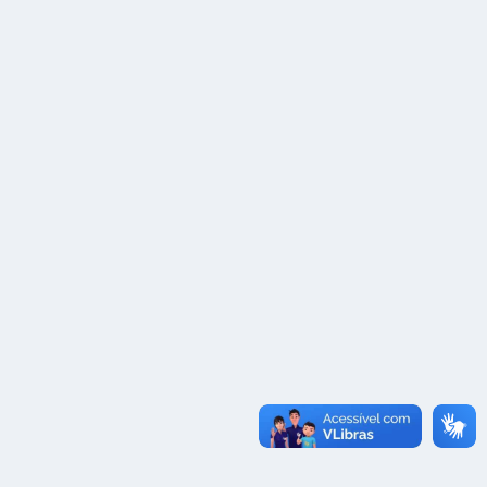
Buritizinho – Gentio do Ouro (BA)A trilha mais
exuberante da Chapada Velha.
Buritizinho – Gentio do Ouro (BA)A trilha mais
exuberante da Chapada Velha. Situado na região do
povoado de São Bento Em ...
Ler mais
19 de Março
Confira nossa Playlist
Buritizinho – Gentio do Ouro (BA)A trilha mais
exuberante da Chapada Velha.