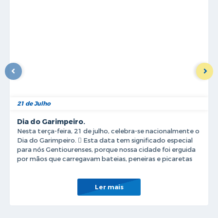
Nossa Cidade
Serviços Online
Contato
Secretarias
Notícias
Galeria de Vídeos
21 de Julho
Arquivos para Download
Dia do Garimpeiro.
Nesta terça-feira, 21 de julho, celebra-se nacionalmente o
Carta de Serviços
Dia do Garimpeiro. 🪎 Esta data tem significado especial
para nós Gentiourenses, porque nossa cidade foi erguida
Turismo
por mãos que carregavam bateias, peneiras e picaretas
no trabalho obstinado...
Obras
Ler mais
Projetos
Contas Públicas